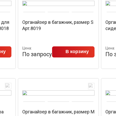
 для
Органайзер в багажник, размер S
Орга
8018
Арт.8019
сиде
Цена:
Цена:
ину
В корзину
По запросу
По 
ра
Органайзер в багажник, размер M
Орга