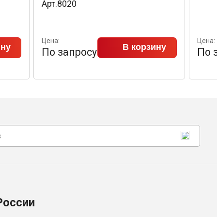
Арт.8020
Цена:
Цена:
ину
В корзину
По запросу
По 
России