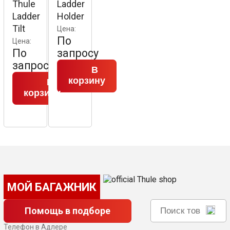
Thule
Ladder
Ladder
Holder
Tilt
Цена:
По
Цена:
По
запросу
запросу
В
корзину
В
корзину
МОЙ БАГАЖНИК
Помощь в подборе
Телефон в Адлере