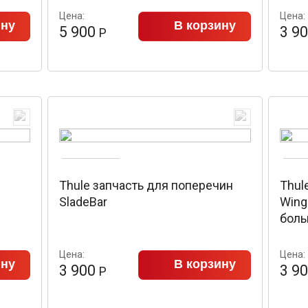
Цена:
Цена:
ину
В корзину
5 900
3 9
Р
Thule запчасть для поперечин
Thul
SladeBar
Wing
боль
Цена:
Цена:
ину
В корзину
3 900
3 9
Р