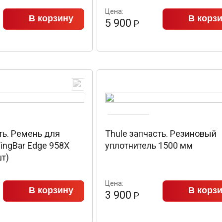
Цена:
В корзину
В корз
5 900
Р
ть. Ремень для
Thule запчасть. Резиновый
ingBar Edge 958X
уплотнитель 1500 мм
т)
Цена:
В корзину
В корз
3 900
Р