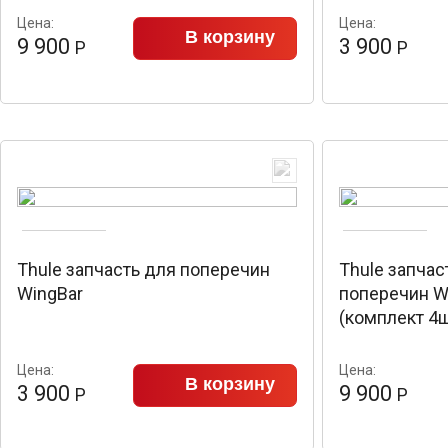
Цена:
Цена:
В корзину
9 900
3 900
Р
Р
Thule запчасть для поперечин
Thule запчас
WingBar
поперечин W
(комплект 4ш
Цена:
Цена:
В корзину
3 900
9 900
Р
Р