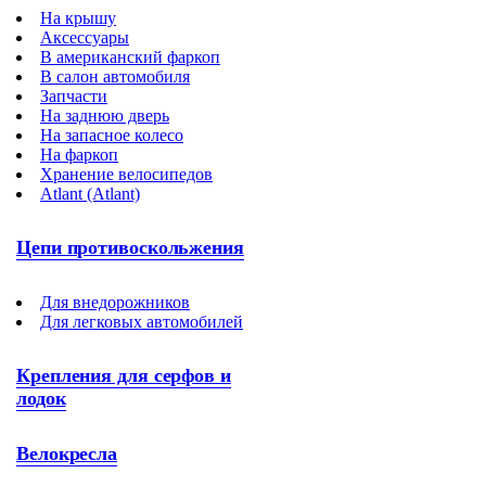
На крышу
Аксессуары
В американский фаркоп
В салон автомобиля
Запчасти
На заднюю дверь
На запасное колесо
На фаркоп
Хранение велосипедов
Atlant (Atlant)
Цепи противоскольжения
Для внедорожников
Для легковых автомобилей
Крепления для серфов и
лодок
Велокресла